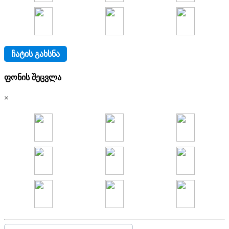
ᲩᲐᲢᲘᲡ ᲒᲐᲮᲡᲜᲐ
ფონის შეცვლა
×