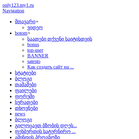
only123.my1.ru
Navigation
მთავარი
+
ვიდეო
botom
+
საათები თქვენი საიტისთვის
bonus
top-user
BANNER
satesto
Как создать сайт на ...
სტატიები
ბლოგი
თამაშები
ფაილები
ფორუმი
სურათები
თხოვნები
news
ბლოგი
გილოცავთ ბზობის დღეს...
ფეხბურთის სატურნირო ...
ამინდის პროგნოზი