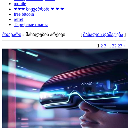
mobile
❤❤❤ მიყვარხარ ❤ ❤ ❤
free bitcoin
refref
Тарифные планы
მთავარი
»
მასალების არქივი
[
მასალის დამატება
]
1
2
3
...
22
23
»