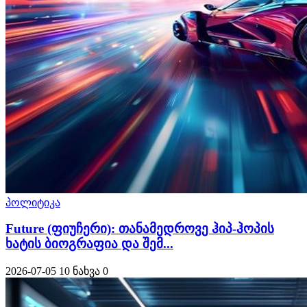
პოლიტიკა
Future (ფიუჩერი): თანამედროვე ჰიპ-ჰოპის
ხატის ბიოგრაფია და შემ...
2026-07-05
10 ნახვა
0