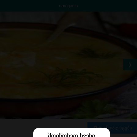
navigacia
❯
ტოპ დალაგება
მოიწონეთ ჩვენი