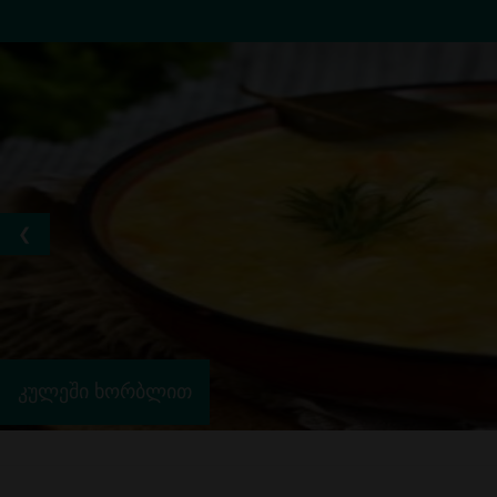
❮
კულეში ხორბლით